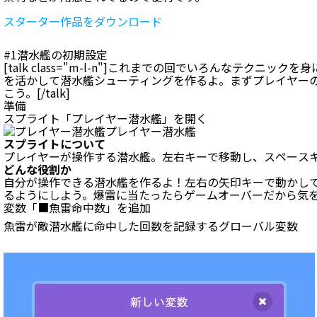
スターター作品をダウンロード
#1
潜水艦の初期設定
[talk class="m-l-n"]これまでの回でいろんなテクニッ
を活かして潜水艦シューティングを作るよ。まずプレイヤー
こう。[/talk]
準備
スプライト「プレイヤー潜水艦」を開く
プレイヤー潜水艦
スプライトについて
プレイヤーが操作する潜水艦。左右キーで移動し、スペース
どんな役割か
自分が操作できる潜水艦を作るよ！左右の矢印キーで動かし
るようにしよう。爆雷に当たったらゲームオーバーだから気
変数「■魚雷命中数」を追加
魚雷が敵潜水艦に命中した回数を記録するグローバル変数