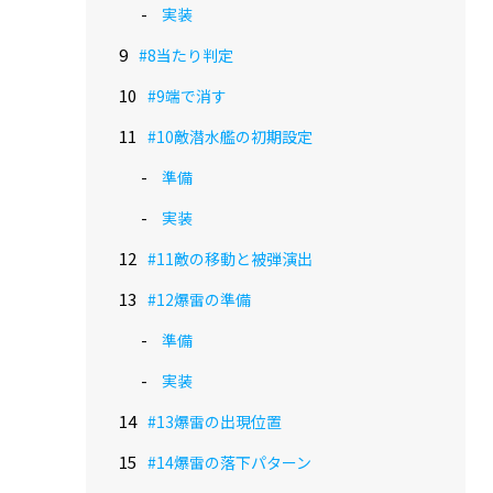
実装
#8当たり判定
#9端で消す
#10敵潜水艦の初期設定
準備
実装
#11敵の移動と被弾演出
#12爆雷の準備
準備
実装
#13爆雷の出現位置
#14爆雷の落下パターン