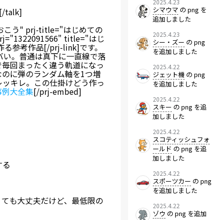
2025.4.23
シマウマ
の png を
[/talk]
追加しました
しておこう" prj-title="はじめての
2025.4.23
rj="1322091566" title="はじ
シー・ズー
の png
作る参考作品[/prj-link]です。
を追加しました
バい。普通は真下に一直線で落
で毎回まったく違う軌道になっ
2025.4.22
のに弾のランダム軸を1つ増
ジェット機
の png
レッキレ。この仕掛けどう作っ
を追加しました
事例大全集
[/prj-embed]
2025.4.22
スキー
の png を追
加しました
2025.4.22
スコティッシュフォ
ールド
の png を追
加しました
する
2025.4.22
スポーツカー
の png
を追加しました
くても大丈夫だけど、最低限の
2025.4.22
ゾウ
の png を追加