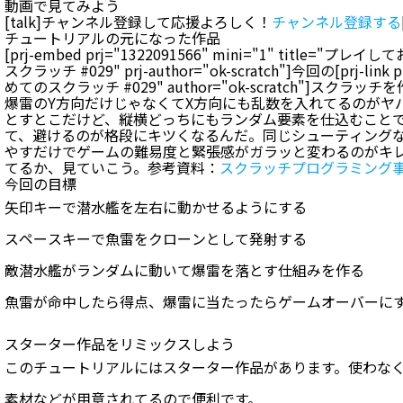
動画で見てみよう
[talk]チャンネル登録して応援よろしく！
チャンネル登録する
チュートリアルの元になった作品
[prj-embed prj="1322091566" mini="1" title="プレイ
スクラッチ #029" prj-author="ok-scratch"]今回の[prj-link p
めてのスクラッチ #029" author="ok-scratch"]スクラッチを
爆雷のY方向だけじゃなくてX方向にも乱数を入れてるのがヤ
とすとこだけど、縦横どっちにもランダム要素を仕込むこと
て、避けるのが格段にキツくなるんだ。同じシューティングな
やすだけでゲームの難易度と緊張感がガラッと変わるのがキ
てるか、見ていこう。参考資料：
スクラッチプログラミング
今回の目標
矢印キーで潜水艦を左右に動かせるようにする
スペースキーで魚雷をクローンとして発射する
敵潜水艦がランダムに動いて爆雷を落とす仕組みを作る
魚雷が命中したら得点、爆雷に当たったらゲームオーバーに
スターター作品をリミックスしよう
このチュートリアルにはスターター作品があります。使わな
素材などが用意されてるので便利です。