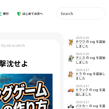
修行
はじめての方へ
2025.5.20
チワワ
の svg を追加
by ok-scratch
しました
2025.5.20
テニス
の svg を追加
を撃沈せよ
しました
2025.4.27
トラ
の svg を追加し
ました
2025.4.27
トラック
の svg を追
加しました
2025.4.27
パトカー
の svg を追