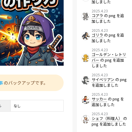
加しました
2025.4.23
コアラ
の png を追
加しました
2025.4.23
ゴリラ
の png を追
加しました
2025.4.23
ゴールデン・レトリ
バー
の png を追加
しました
2025.4.23
サイベリアン
の png
事
のバックアップです。
を追加しました
2025.4.23
サッカー
の png を
追加しました
ル
なし
2025.4.23
シェフ（料理人）
の
png を追加しました