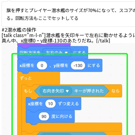
旗を押すとプレイヤー潜水艦のサイズが70%になって、スコア
る。回転方法もここでセットしてる
#2
潜水艦の操作
[talk class="m-l-n"]潜水艦を矢印キーで左右に動かせ
真ん中、x座標0・y座標-130のあたりだね。[/talk]