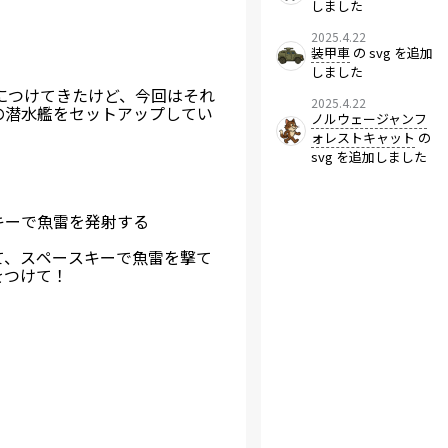
しました
2025.4.22
装甲車
の svg を追加
しました
クを身につけてきたけど、今回はそれ
2025.4.22
の潜水艦をセットアップしてい
ノルウェージャンフ
ォレストキャット
の
svg を追加しました
キーで魚雷を発射する
て、スペースキーで魚雷を撃て
をつけて！