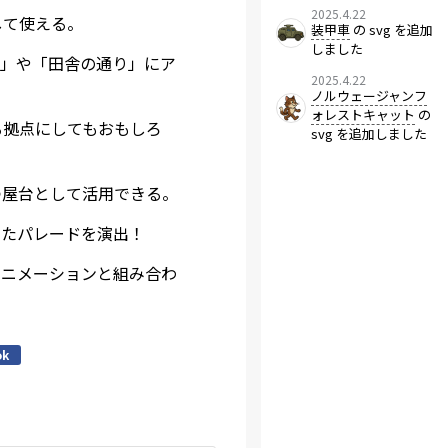
2025.4.22
して使える。
装甲車
の svg を追加
しました
市」や「田舎の通り」にア
2025.4.22
ノルウェージャンフ
ォレストキャット
の
る拠点にしてもおもしろ
svg を追加しました
つ屋台として活用できる。
したパレードを演出！
アニメーションと組み合わ
ok