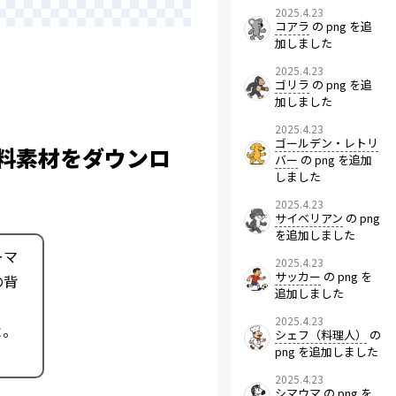
2025.4.23
コアラ
の png を追
加しました
2025.4.23
ゴリラ
の png を追
加しました
2025.4.23
ゴールデン・レトリ
無料素材をダウンロ
バー
の png を追加
しました
2025.4.23
サイベリアン
の png
を追加しました
ーマ
2025.4.23
サッカー
の png を
の背
追加しました
2025.4.23
よ。
シェフ（料理人）
の
png を追加しました
2025.4.23
シマウマ
の png を