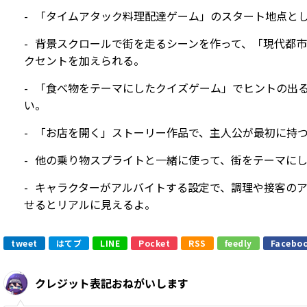
「タイムアタック料理配達ゲーム」のスタート地点と
背景スクロールで街を走るシーンを作って、「現代都
クセントを加えられる。
「食べ物をテーマにしたクイズゲーム」でヒントの出
い。
「お店を開く」ストーリー作品で、主人公が最初に持
他の乗り物スプライトと一緒に使って、街をテーマに
キャラクターがアルバイトする設定で、調理や接客の
せるとリアルに見えるよ。
tweet
はてブ
LINE
Pocket
RSS
feedly
Facebo
クレジット表記おねがいします