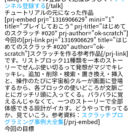
ンネル登録する
[/talk]
チュートリアルの元になった作品
[prj-embed prj="1316906629" mini="1"
title="プレイしておこう" prj-title="はじめて
のスクラッチ #020" prj-author="ok-scratch"]
今回の[prj-link prj="1316906629" title="はじ
めてのスクラッチ #020" author="ok-
scratch"]スクラッチを作る参考作品[/prj-link]
です。リストブロック11種類を一本のストー
リーでぜんぶ使い切るって発想がマジでキレ
ッキレ。追加・削除・検索・置き換え・挿入
と、操作のたびに宇宙船クルーが画面に登場
するから、各ブロックの使いどころが文脈ご
とにガッチリ頭に入ってくる。バラバラに覚
えるんじゃなくて、一つのストーリーで全部
体感できる設計がイカす。どうやって作ってる
か、見ていこう。参考資料：
スクラッチプロ
グラミング事例大全集
[/prj-embed]
今回の目標