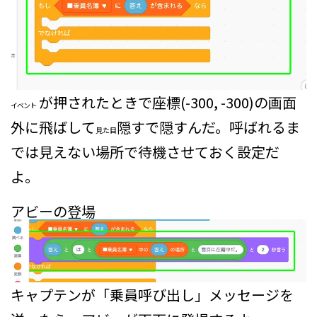
が押されたとき
で座標(-300, -300)の画面
イベント
外に飛ばして
隠す
で隠すんだ。呼ばれるま
見た目
では見えない場所で待機させておく設定だ
よ。
アビーの登場
キャプテンが「乗員呼び出し」メッセージを