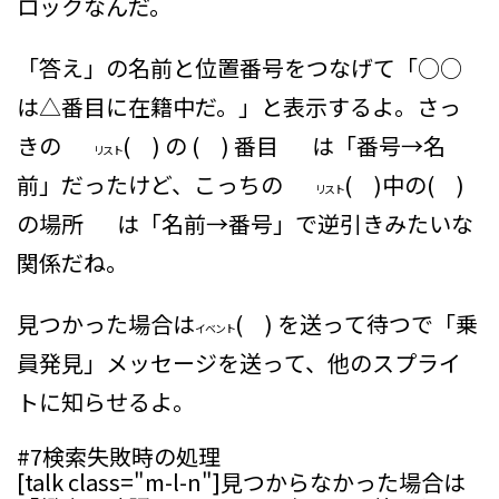
ロックなんだ。
「答え」の名前と位置番号をつなげて「○○
は△番目に在籍中だ。」と表示するよ。さっ
きの
( ) の ( ) 番目
は「番号→名
リスト
前」だったけど、こっちの
( )中の( )
リスト
の場所
は「名前→番号」で逆引きみたいな
関係だね。
見つかった場合は
( ) を送って待つ
で「乗
イベント
員発見」メッセージを送って、他のスプライ
トに知らせるよ。
#7
検索失敗時の処理
[talk class="m-l-n"]見つからなかった場合は