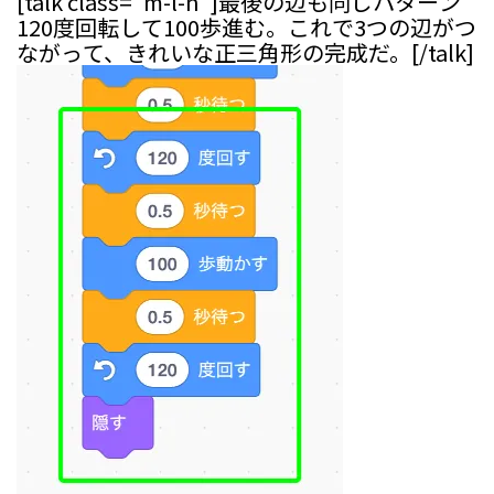
[talk class="m-l-n"]最後の辺も同じパターン
――120度回転して100歩進む。これで3つの辺がつ
ながって、きれいな正三角形の完成だ。[/talk]