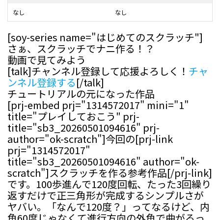
なし
なし
[soy-series name="はじめてのスクラッチ"]
さぁ、スクラッチでナニ作る！？
動画で見てみよう
[talk]チャンネル登録して応援よろしく！
チャ
ンネル登録する
[/talk]
チュートリアルの元になった作品
[prj-embed prj="1314572017" mini="1"
title="プレイしておこう" prj-
title="sb3_20260501094616" prj-
author="ok-scratch"]今回の[prj-link
prj="1314572017"
title="sb3_20260501094616" author="ok-
scratch"]スクラッチを作る参考作品[/prj-link]
です。100歩進んで120度回転、たった3回繰り
返すだけで正三角形が完成するシンプルさが
ヤバい。「なんで120度？」ってなるけど、内
角60度じゃなくて進行方向の外角で曲がるっ